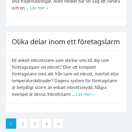
sina frågeställningar. Även mediet har sin väg att vandra
och en …
Läs mer »
Olika delar inom ett företagslarm
Ett enkelt inbrottslarm som skickar sms till dig som
företagsägare vid inbrott? Eller ett komplett
företagslarm med allt från larm vid inbrott, överfall eller
temperaturskillnader? Dagens system för företagslarm
är betydligt större än enbart inbrottsskydd. Några
exempel är dessa: Inbrottslarm …
Läs mer »
Inläggsnavigering
1
2
3
4
→