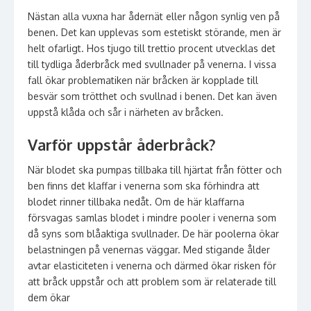
Nästan alla vuxna har ådernät eller någon synlig ven på
benen. Det kan upplevas som estetiskt störande, men är
helt ofarligt. Hos tjugo till trettio procent utvecklas det
till tydliga åderbråck med svullnader på venerna. I vissa
fall ökar problematiken när bråcken är kopplade till
besvär som trötthet och svullnad i benen. Det kan även
uppstå klåda och sår i närheten av bråcken.
Varför uppstår åderbråck?
När blodet ska pumpas tillbaka till hjärtat från fötter och
ben finns det klaffar i venerna som ska förhindra att
blodet rinner tillbaka nedåt. Om de här klaffarna
försvagas samlas blodet i mindre pooler i venerna som
då syns som blåaktiga svullnader. De här poolerna ökar
belastningen på venernas väggar. Med stigande ålder
avtar elasticiteten i venerna och därmed ökar risken för
att bråck uppstår och att problem som är relaterade till
dem ökar