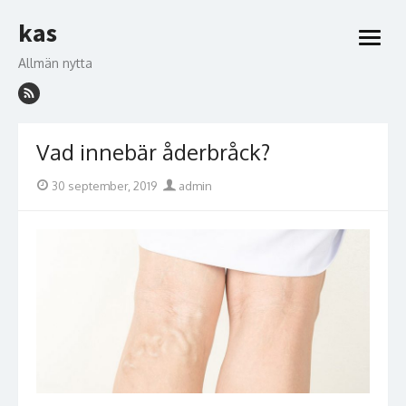
Hoppa
kas
till
öppna
innehåll
meny
Allmän nytta
Vad innebär åderbråck?
Publicerad
Författare
30 september, 2019
admin
den