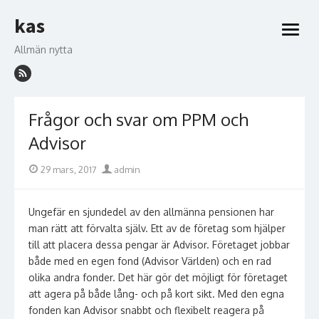
Hoppa
kas
till
öppna
innehåll
meny
Allmän nytta
Frågor och svar om PPM och
Advisor
Publicerad
Författare
29 mars, 2017
admin
den
Ungefär en sjundedel av den allmänna pensionen har
man rätt att förvalta själv. Ett av de företag som hjälper
till att placera dessa pengar är Advisor. Företaget jobbar
både med en egen fond (Advisor Världen) och en rad
olika andra fonder. Det här gör det möjligt för företaget
att agera på både lång- och på kort sikt. Med den egna
fonden kan Advisor snabbt och flexibelt reagera på