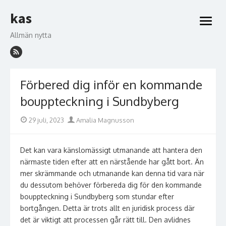
Hoppa
kas
till
öppna
innehåll
meny
Allmän nytta
Förbered dig inför en kommande
bouppteckning i Sundbyberg
Publicerad
Författare
29 juli, 2023
Amalia Magnusson
den
Det kan vara känslomässigt utmanande att hantera den
närmaste tiden efter att en närstående har gått bort. Än
mer skrämmande och utmanande kan denna tid vara när
du dessutom behöver förbereda dig för den kommande
bouppteckning i Sundbyberg som stundar efter
bortgången. Detta är trots allt en juridisk process där
det är viktigt att processen går rätt till. Den avlidnes