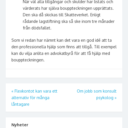
När väl alla tillgångar och skulder har listats och
värderats har själva bouppteckningen upprättats.
Den ska då skickas till Skatteverket. Enligt
rådande lagstiftning ska så ske inom tre månader
från dödsfallet.
Som vi redan har nämnt kan det vara en god idé att ta
den professionella hjälp som finns att tillgå. Till exempel
kan du vilja anlita en advokatbyrå för att få hjälp med
bouppteckningen.
Inläggsnavigering
«
Flexkontot kan vara ett
Om jobb som konsult
alternativ för många
psykolog
»
låntagare
Nyheter