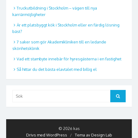
Truckutbildning i Stockholm – vägen till nya
karriärmöjligheter
Är ett platsbyggt kök i Stockholm eller en färdig lösning
bäst?
7 saker som gör Akademikliniken till en ledande
skönhetsklinik
Vad ett stambyte innebär för hyresgästerna i en fastighet
Så hittar du det bästa elavtalet med billig el
Sök
Sök
efter:
© 2026 kas
Drivs med WordPress
/
Tema av Design Lab