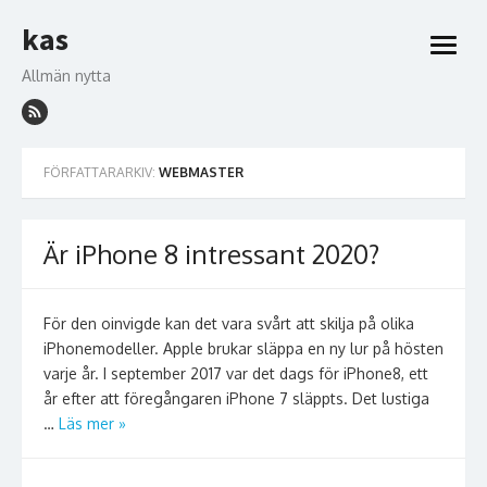
Hoppa
kas
till
öppna
innehåll
meny
Allmän nytta
FÖRFATTARARKIV:
WEBMASTER
Är iPhone 8 intressant 2020?
För den oinvigde kan det vara svårt att skilja på olika
iPhonemodeller. Apple brukar släppa en ny lur på hösten
varje år. I september 2017 var det dags för iPhone8, ett
år efter att föregångaren iPhone 7 släppts. Det lustiga
…
Läs mer »