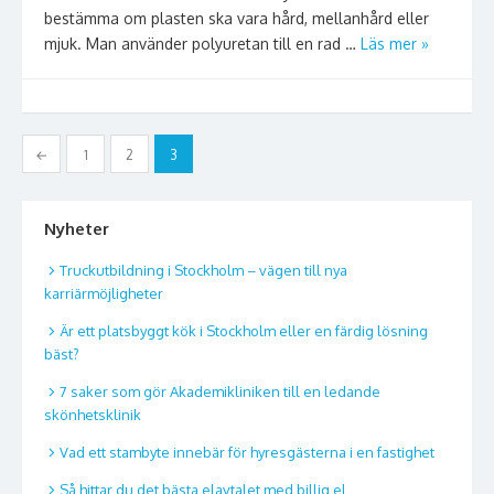
bestämma om plasten ska vara hård, mellanhård eller
mjuk. Man använder polyuretan till en rad …
Läs mer »
Inläggsnavigering
←
1
2
3
Nyheter
Truckutbildning i Stockholm – vägen till nya
karriärmöjligheter
Är ett platsbyggt kök i Stockholm eller en färdig lösning
bäst?
7 saker som gör Akademikliniken till en ledande
skönhetsklinik
Vad ett stambyte innebär för hyresgästerna i en fastighet
Så hittar du det bästa elavtalet med billig el