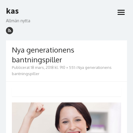
Hoppa
kas
till
öppna
innehåll
meny
Allmän nytta
Nya generationens
bantningspiller
Publicerat
18 mars, 2018
kl.
910 × 551
i
Nya generationens
bantningspiller