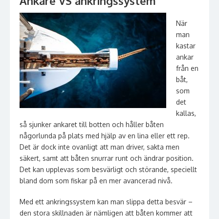
Ankare VS ankringssystem
När
man
kastar
ankar
från en
båt,
som
det
kallas,
så sjunker ankaret till botten och håller båten
någorlunda på plats med hjälp av en lina eller ett rep.
Det är dock inte ovanligt att man driver, sakta men
säkert, samt att båten snurrar runt och ändrar position.
Det kan upplevas som besvärligt och störande, speciellt
bland dom som fiskar på en mer avancerad nivå.
Med ett ankringssystem kan man slippa detta besvär –
den stora skillnaden är nämligen att båten kommer att