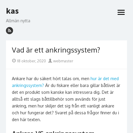
Hoppa
kas
till
öppna
innehåll
meny
Allmän nytta
Vad är ett ankringssystem?
Publicerad
Författare
18 oktober, 2020
webmaster
den
Ankare har du säkert hört talas om, men
hur är det med
ankringssystem?
Är du fiskare eller bara gillar båtlivet är
det en produkt som kanske kan intressera dig. Det är
alltså ett slags båttillbehör som avvänds för just
ankring, men hur skiljer det sig från ett vanligt ankare
och hur fungerar det? Svaret på dessa frågor finner du i
den här texten.