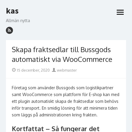
Hoppa
kas
till
öppna
innehåll
meny
Allmän nytta
Skapa fraktsedlar till Bussgods
automatiskt via WooCommerce
Publicerad
Författare
15 december, 2020
webmaster
den
Företag som använder Bussgods som logistikpartner
samt WooCommerce som plattform för E-shop kan med
ett plugin automatiskt skapa de fraktsedlar som behövs
inför transport. En smidig lösning för att minimera tiden
som läggs på administrationen kring frakten.
Kortfattat – Så fungerar det