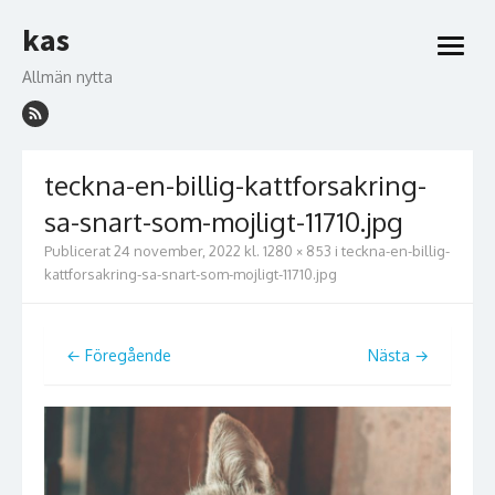
Hoppa
kas
till
öppna
innehåll
meny
Allmän nytta
teckna-en-billig-kattforsakring-
sa-snart-som-mojligt-11710.jpg
Publicerat
24 november, 2022
kl.
1280 × 853
i
teckna-en-billig-
kattforsakring-sa-snart-som-mojligt-11710.jpg
← Föregående
Nästa →