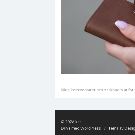
Både kommentarer och trackbacks är för
© 2026 kas
Drivs med WordPress
/
Tema av Desig