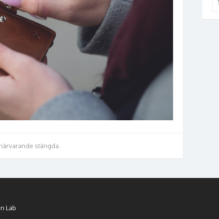
ef
 närvarande stängda.
n Lab