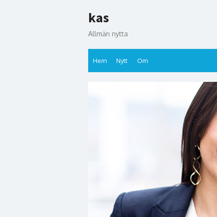
Hoppa
kas
till
innehåll
Allmän nytta
Hem
Nytt
Om