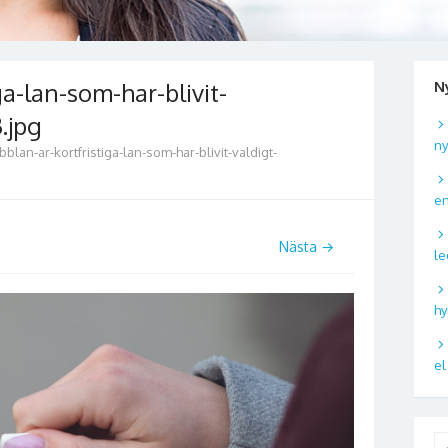
ga-lan-som-har-blivit-
N
.jpg
ny
bblan-ar-kortfristiga-lan-som-har-blivit-valdigt-
en
Nästa →
le
hy
el
S